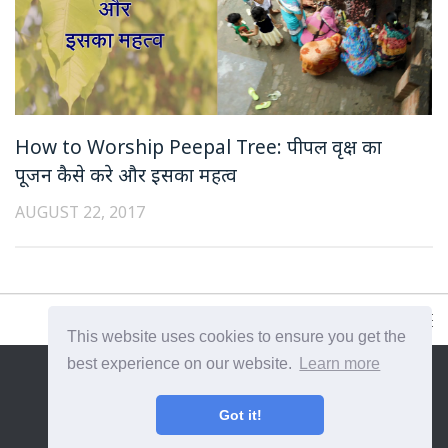
How to Worship Peepal Tree: पीपल वृक्ष का
पूजन कैसे करे और इसका महत्व
AUGUST 22, 2017
This website uses cookies to ensure you get the
best experience on our website.
Learn more
{{site_title}} © {{year}}. All Rights Reserved.
Got it!