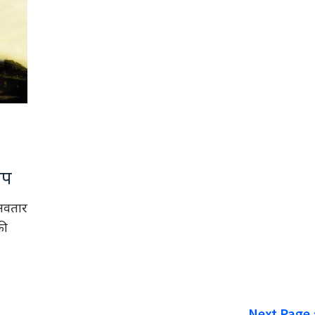
ाप
 अवतार
की
Next Page 