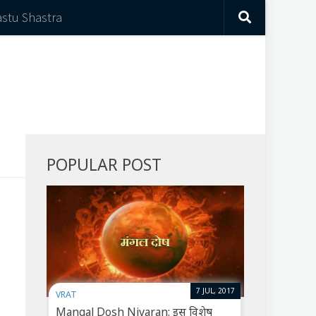
astu Shastra
POPULAR POST
7 JUL, 2017
VRAT
Mangal Dosh Nivaran: इस विशेष