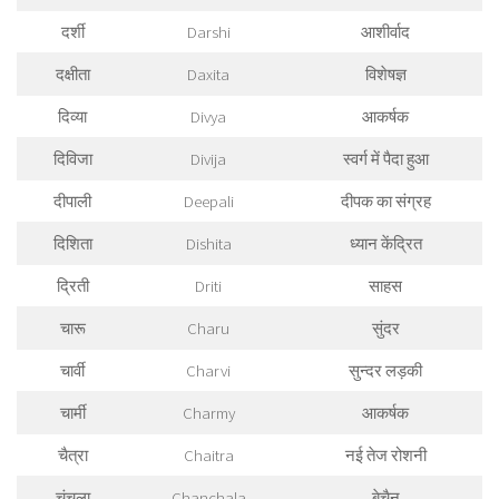
दर्शी
Darshi
आशीर्वाद
दक्षीता
Daxita
विशेषज्ञ
दिव्या
Divya
आकर्षक
दिविजा
Divija
स्वर्ग में पैदा हुआ
दीपाली
Deepali
दीपक का संग्रह
दिशिता
Dishita
ध्यान केंद्रित
द्रिती
Driti
साहस
चारू
Charu
सुंदर
चार्वी
Charvi
सुन्दर लड़की
चार्मी
Charmy
आकर्षक
चैत्रा
Chaitra
नई तेज रोशनी
चंचला
Chanchala
बेचैन