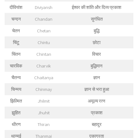
दीवियांश
Diviyansh
ईश्वर की शांति और दिव्य प्रकाश
चन्दन
Chandan
सुगंधित
चेतन
Chetan
बुद्धि
चिंटू
Chintu
छोटा
चिंतन
Chintan
विचार
चारविक
Charvik
बुद्धिमान
चैतन्य
Chaitanya
ज्ञान
चिन्मय
Chinmay
ज्ञान से भरा हुआ
झिल्मित
Jhilmit
अमूल्य रत्न
झुहित
Jhuhit
प्रकाश
थीरण
Thiran
बहादुर
थान्मई
Thanmai
एकाग्रता