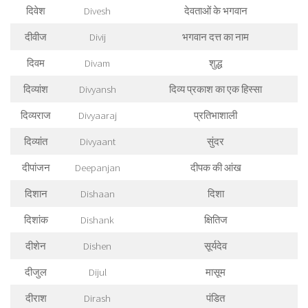
दिवेश
Divesh
देवताओं के भगवान
दीवीज
Divij
भगवान दत्त का नाम
दिवम
Divam
शुद्ध
दिव्यांश
Divyansh
दिव्य प्रकाश का एक हिस्सा
दिव्यराज
Divyaaraj
प्रतिभाशाली
दिव्यांत
Divyaant
सुंदर
दीपांजन
Deepanjan
दीपक की आंख
दिशान
Dishaan
दिशा
दिशांक
Dishank
क्षितिज
दीशेन
Dishen
सूर्यदेव
दीजुल
Dijul
मासूम
दीराश
Dirash
पंडित