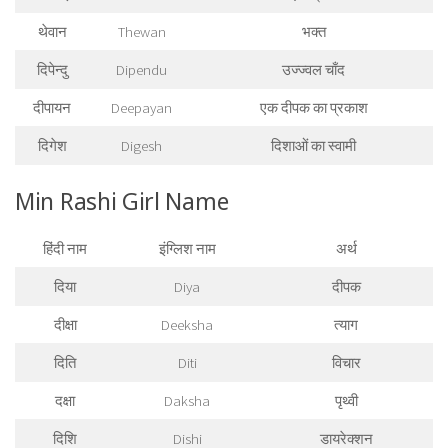
थेवान
Thewan
भक्त
दिपेन्दु
Dipendu
उज्ज्वल चाँद
दीपायन
Deepayan
एक दीपक का प्रकाश
दिगेश
Digesh
दिशाओं का स्वामी
Min Rashi Girl Name
हिंदी नाम
इंग्लिश नाम
अर्थ
दिया
Diya
दीपक
दीक्षा
Deeksha
त्याग
दिति
Diti
विचार
दक्षा
Daksha
पृथ्वी
दिशि
Dishi
डायरेक्शन