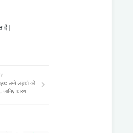
।
त है|
RY
ys: लम्बे लड़को को
ा, जानिए कारण