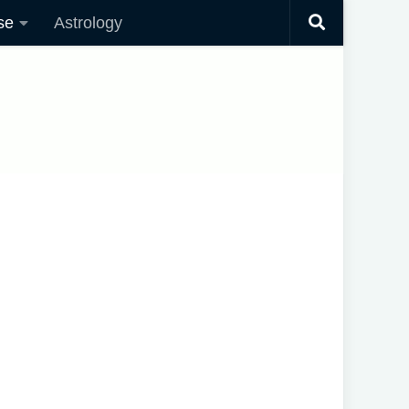
se
Astrology