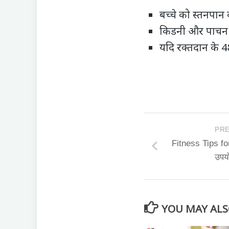
बच्‍चे को स्‍तनपा
किडनी और पाचन तं
यदि रक्‍तदान के 4
PRE
Fitness Tips for
उपयो
YOU MAY ALSO