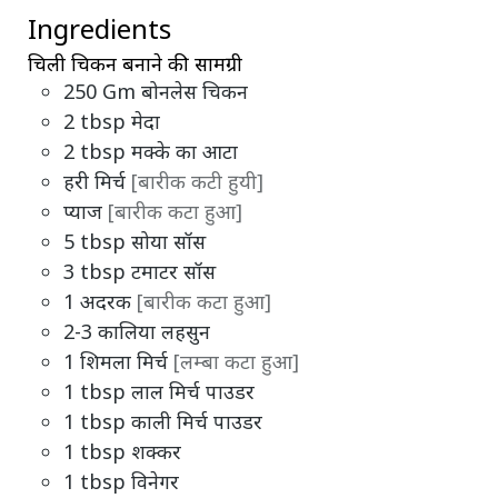
Ingredients
चिली चिकन बनाने की सामग्री
250
Gm
बोनलेस चिकन
2
tbsp
मेदा
2
tbsp
मक्के का आटा
हरी मिर्च
[बारीक कटी हुयी]
प्याज
[बारीक कटा हुआ]
5
tbsp
सोया सॉस
3
tbsp
टमाटर सॉस
1
अदरक
[बारीक कटा हुआ]
2-3
कालिया
लहसुन
1
शिमला मिर्च
[लम्बा कटा हुआ]
1
tbsp
लाल मिर्च पाउडर
1
tbsp
काली मिर्च पाउडर
1
tbsp
शक्कर
1
tbsp
विनेगर