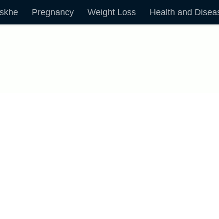
skhe
Pregnancy
Weight Loss
Health and Disea