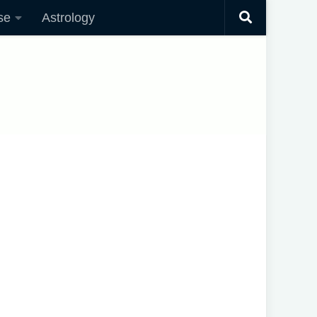
se
Astrology