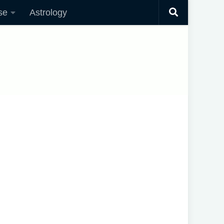
se
Astrology