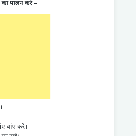
ेप का पालन करे –
।
ए बांए करे।
 पर रखे।