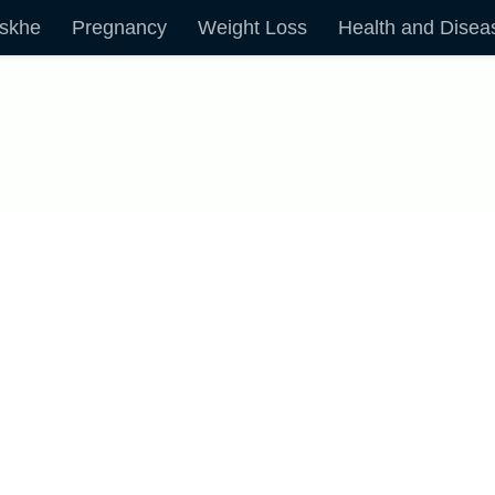
skhe
Pregnancy
Weight Loss
Health and Disea