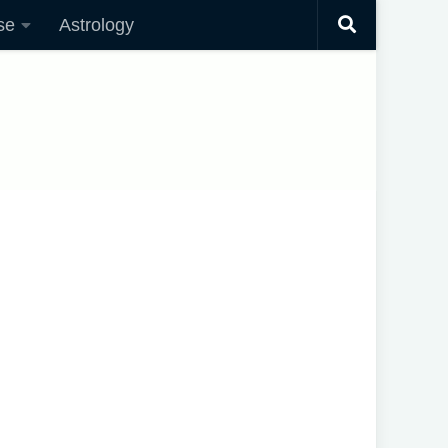
se
Astrology