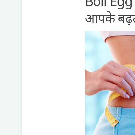
Boil Egg 
आपके बढ़त