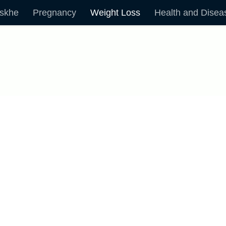
skhe
Pregnancy
Weight Loss
Health and Disea