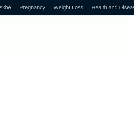
skhe
Pregnancy
Weight Loss
Health and Disea