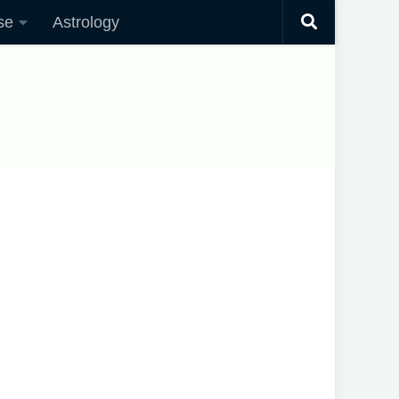
se
Astrology