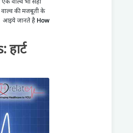
े एक वॉल्‍व भी सही
 वाल्व की मजबूती के
 आइये जानते है
How
हार्ट