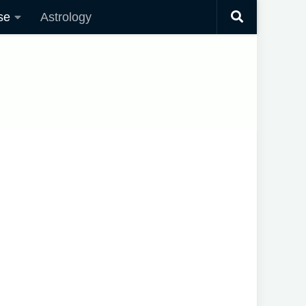
se
Astrology