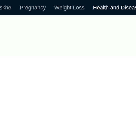
skhe
Pregnancy
Weight Loss
Health and Disea