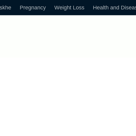
skhe
Pregnancy
Weight Loss
Health and Disea