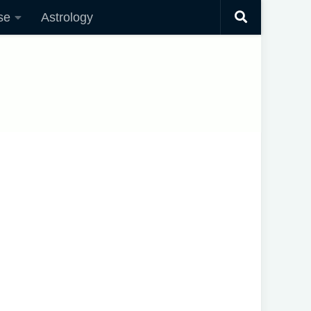
se
Astrology