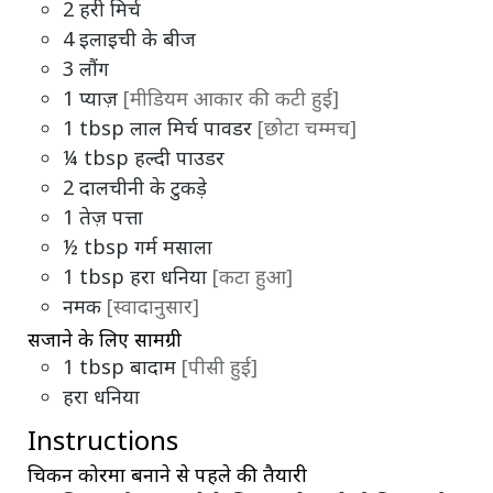
2
हरी मिर्च
4
इलाइची के बीज
3
लौंग
1
प्याज़
[मीडियम आकार की कटी हुई]
1
tbsp
लाल मिर्च पावडर
[छोटा चम्मच]
¼
tbsp
हल्दी पाउडर
2
दालचीनी के टुकड़े
1
तेज़ पत्ता
½
tbsp
गर्म मसाला
1
tbsp
हरा धनिया
[कटा हुआ]
नमक
[स्वादानुसार]
सजाने के लिए सामग्री
1
tbsp
बादाम
[पीसी हुई]
हरा धनिया
Instructions
चिकन कोरमा बनाने से पहले की तैयारी