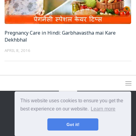
Pregnancy Care in Hindi: Garbhavastha mai Kare
Dekhbhal
APRIL 8, 2016
This website uses cookies to ensure you get the
best experience on our website.
Learn more
{{site_title}} © {{year}}. All Rights Reserved.
Got it!