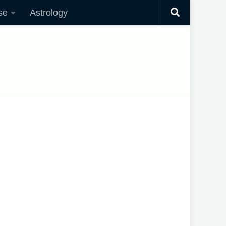
se
Astrology