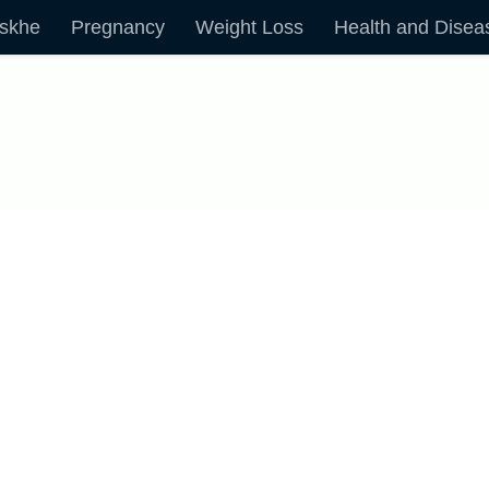
skhe
Pregnancy
Weight Loss
Health and Disea