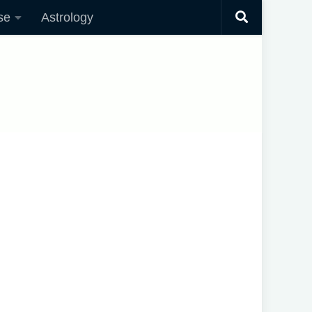
se
Astrology