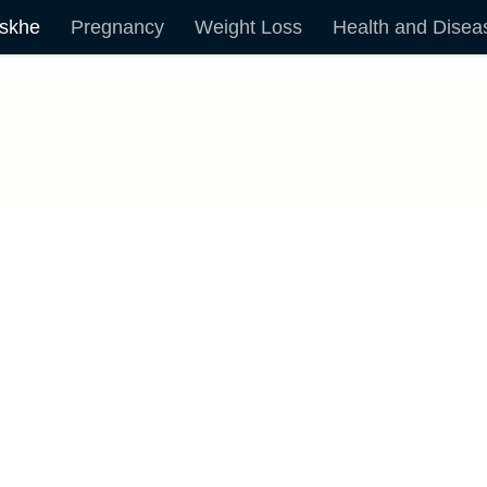
skhe
Pregnancy
Weight Loss
Health and Disea