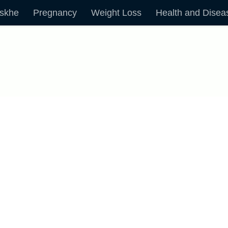
skhe
Pregnancy
Weight Loss
Health and Disea