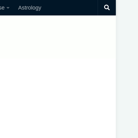
se
Astrology